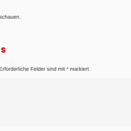
nschauen.
as
Erforderliche Felder sind mit
*
markiert