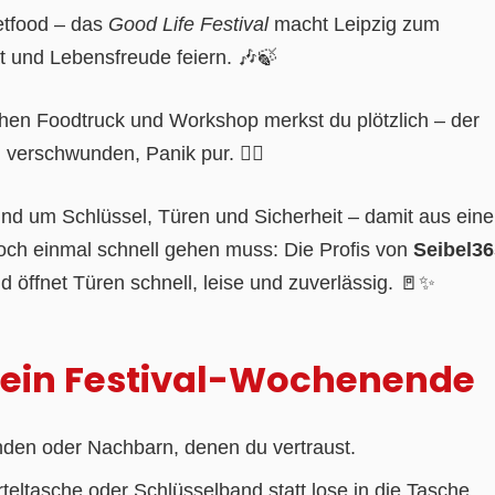
etfood – das
Good Life Festival
macht Leipzig zum
tät und Lebensfreude feiern. 🎶🍃
en Foodtruck und Workshop merkst du plötzlich – der
verschwunden, Panik pur. 🤦‍♂️
rund um Schlüssel, Türen und Sicherheit – damit aus ein
ch einmal schnell gehen muss: Die Profis von
Seibel36
d öffnet Türen schnell, leise und zuverlässig. 🚪✨
r dein Festival-Wochenende
nden oder Nachbarn, denen du vertraust.
teltasche oder Schlüsselband statt lose in die Tasche.